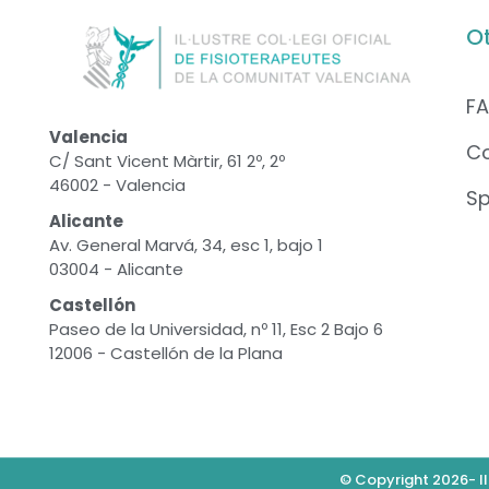
O
F
Valencia
C
C/ Sant Vicent Màrtir, 61 2º, 2º
46002 - Valencia
S
Alicante
Av. General Marvá, 34, esc 1, bajo 1
03004 - Alicante
Castellón
Paseo de la Universidad, nº 11, Esc 2 Bajo 6
12006 - Castellón de la Plana
© Copyright 2026- Il