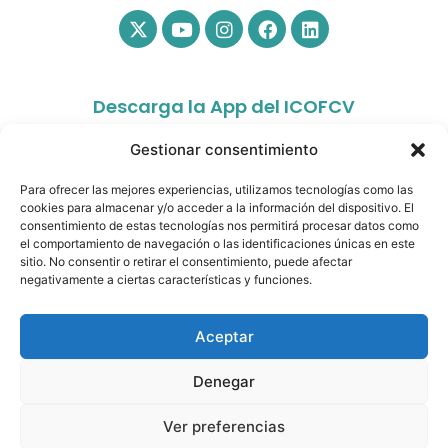
Descarga la App del ICOFCV
Gestionar consentimiento
Para ofrecer las mejores experiencias, utilizamos tecnologías como las
cookies para almacenar y/o acceder a la información del dispositivo. El
consentimiento de estas tecnologías nos permitirá procesar datos como
el comportamiento de navegación o las identificaciones únicas en este
sitio. No consentir o retirar el consentimiento, puede afectar
app.colfisiocv.com
negativamente a ciertas características y funciones.
Aceptar
Denegar
© Copyright 2026- Ilustre Colegio Oficial de
Fisioterapeutas de la Comunidad Valenciana. All rights
Ver preferencias
reserved.