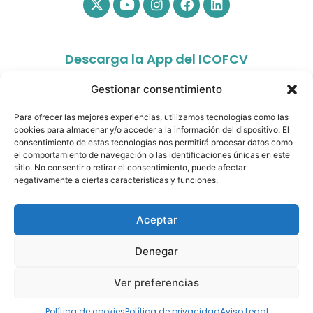
Descarga la App del ICOFCV
Gestionar consentimiento
Para ofrecer las mejores experiencias, utilizamos tecnologías como las
cookies para almacenar y/o acceder a la información del dispositivo. El
consentimiento de estas tecnologías nos permitirá procesar datos como
el comportamiento de navegación o las identificaciones únicas en este
sitio. No consentir o retirar el consentimiento, puede afectar
app.colfisiocv.com
negativamente a ciertas características y funciones.
Aceptar
Denegar
© Copyright 2026- Ilustre Colegio Oficial de
Fisioterapeutas de la Comunidad Valenciana. All rights
Ver preferencias
reserved.
Política de cookies
Política de privacidad
Aviso Legal