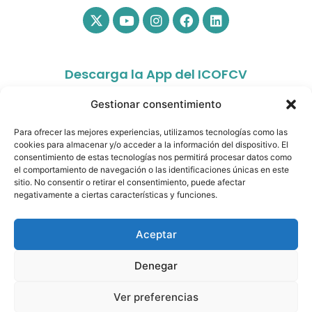
Descarga la App del ICOFCV
Gestionar consentimiento
Para ofrecer las mejores experiencias, utilizamos tecnologías como las
cookies para almacenar y/o acceder a la información del dispositivo. El
consentimiento de estas tecnologías nos permitirá procesar datos como
el comportamiento de navegación o las identificaciones únicas en este
sitio. No consentir o retirar el consentimiento, puede afectar
app.colfisiocv.com
negativamente a ciertas características y funciones.
Aceptar
Denegar
© Copyright 2026- Ilustre Colegio Oficial de
Fisioterapeutas de la Comunidad Valenciana. All rights
Ver preferencias
reserved.