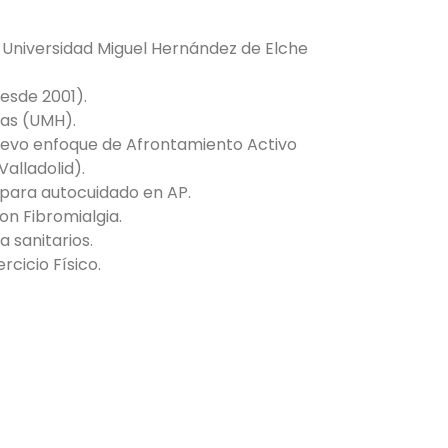
a Universidad Miguel Hernández de Elche
desde 2001).
ias (UMH).
uevo enfoque de Afrontamiento Activo
alladolid).
 para autocuidado en AP.
on Fibromialgia.
 sanitarios.
rcicio Físico.