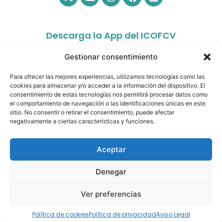
Descarga la App del ICOFCV
Gestionar consentimiento
Para ofrecer las mejores experiencias, utilizamos tecnologías como las
cookies para almacenar y/o acceder a la información del dispositivo. El
consentimiento de estas tecnologías nos permitirá procesar datos como
el comportamiento de navegación o las identificaciones únicas en este
sitio. No consentir o retirar el consentimiento, puede afectar
app.colfisiocv.com
negativamente a ciertas características y funciones.
Aceptar
Denegar
© Copyright 2026- Ilustre Colegio Oficial de
Fisioterapeutas de la Comunidad Valenciana. All rights
Ver preferencias
reserved.
Política de cookies
Política de privacidad
Aviso Legal