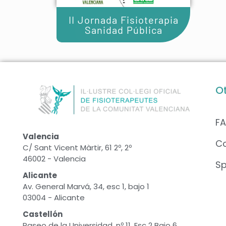
II Jornada Fisioterapia
Sanidad Pública
O
F
Valencia
C
C/ Sant Vicent Màrtir, 61 2º, 2º
46002 - Valencia
S
Alicante
Av. General Marvá, 34, esc 1, bajo 1
03004 - Alicante
Castellón
Paseo de la Universidad, nº 11, Esc 2 Bajo 6