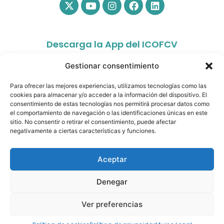
Descarga la App del ICOFCV
Gestionar consentimiento
Para ofrecer las mejores experiencias, utilizamos tecnologías como las
cookies para almacenar y/o acceder a la información del dispositivo. El
consentimiento de estas tecnologías nos permitirá procesar datos como
el comportamiento de navegación o las identificaciones únicas en este
sitio. No consentir o retirar el consentimiento, puede afectar
app.colfisiocv.com
negativamente a ciertas características y funciones.
Aceptar
Denegar
© Copyright 2026- Ilustre Colegio Oficial de
Fisioterapeutas de la Comunidad Valenciana. All rights
Ver preferencias
reserved.