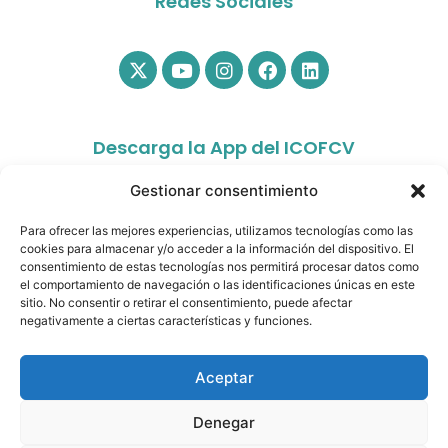
Redes Sociales
Descarga la App del ICOFCV
Gestionar consentimiento
Para ofrecer las mejores experiencias, utilizamos tecnologías como las
cookies para almacenar y/o acceder a la información del dispositivo. El
consentimiento de estas tecnologías nos permitirá procesar datos como
el comportamiento de navegación o las identificaciones únicas en este
sitio. No consentir o retirar el consentimiento, puede afectar
app.colfisiocv.com
negativamente a ciertas características y funciones.
Aceptar
Denegar
© Copyright 2026- Ilustre Colegio Oficial de